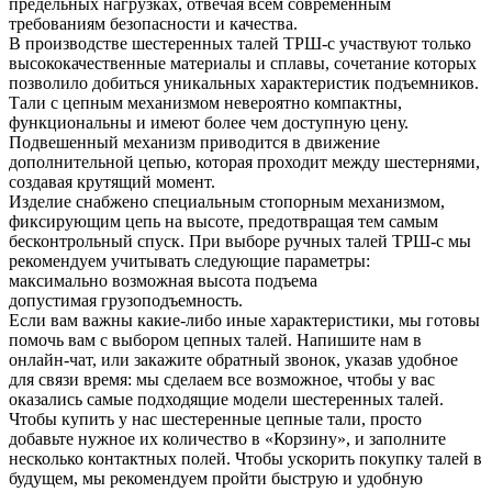
предельных нагрузках, отвечая всем современным
требованиям безопасности и качества.
В производстве шестеренных талей ТРШ-с участвуют только
высококачественные материалы и сплавы, сочетание которых
позволило добиться уникальных характеристик подъемников.
Тали с цепным механизмом невероятно компактны,
функциональны и имеют более чем доступную цену.
Подвешенный механизм приводится в движение
дополнительной цепью, которая проходит между шестернями,
создавая крутящий момент.
Изделие снабжено специальным стопорным механизмом,
фиксирующим цепь на высоте, предотвращая тем самым
бесконтрольный спуск. При выборе ручных талей ТРШ-с мы
рекомендуем учитывать следующие параметры:
максимально возможная высота подъема
допустимая грузоподъемность.
Если вам важны какие-либо иные характеристики, мы готовы
помочь вам с выбором цепных талей. Напишите нам в
онлайн-чат, или закажите обратный звонок, указав удобное
для связи время: мы сделаем все возможное, чтобы у вас
оказались самые подходящие модели шестеренных талей.
Чтобы купить у нас шестеренные цепные тали, просто
добавьте нужное их количество в «Корзину», и заполните
несколько контактных полей. Чтобы ускорить покупку талей в
будущем, мы рекомендуем пройти быструю и удобную