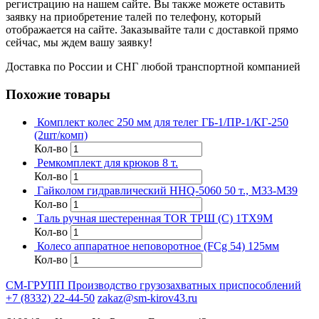
регистрацию на нашем сайте. Вы также можете оставить
заявку на приобретение талей по телефону, который
отображается на сайте. Заказывайте тали с доставкой прямо
сейчас, мы ждем вашу заявку!
Доставка по России и СНГ любой транспортной компанией
Похожие товары
Комплект колес 250 мм для телег ГБ-1/ПР-1/КГ-250
(2шт/комп)
Кол-во
Ремкомплект для крюков 8 т.
Кол-во
Гайколом гидравлический HHQ-5060 50 т., M33-M39
Кол-во
Таль ручная шестеренная TOR ТРШ (C) 1ТХ9М
Кол-во
Колесо аппаратное неповоротное (FCg 54) 125мм
Кол-во
СМ-ГРУПП
Производство грузозахватных приспособлений
+7 (8332) 22-44-50
zakaz@sm-kirov43.ru