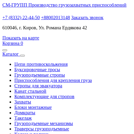
СМ-ГРУПП
Производство грузозахватных приспособлений
+7 (8332) 22-44-50
+88002013148
Заказать звонок
610046, г. Киров, Ул. Романа Ердякова 42
Показать на карте
Корзина
0
Каталог
Цепи противоскольжения
Буксировочные тросы
Грузоподъемные стропы
Приспособления для крепления груза
Стропы для эвакуатора
Канат стальной
Комплектующие для стропов
Захваты
Блоки монтажные
Домкраты
Такелаж
Грузоподъемные механизмы
Траверсы грузоподъемные