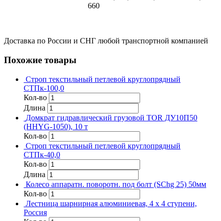
660
Доставка по России и СНГ любой транспортной компанией
Похожие товары
Строп текстильный петлевой круглопрядный
СТПк-100,0
Кол-во
Длина
Домкрат гидравлический грузовой TOR ДУ10П50
(HHYG-1050), 10 т
Кол-во
Строп текстильный петлевой круглопрядный
СТПк-40,0
Кол-во
Длина
Колесо аппаратн. поворотн. под болт (SChg 25) 50мм
Кол-во
Лестница шарнирная алюминиевая, 4 х 4 ступени,
Россия