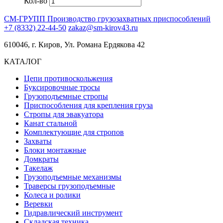
Кол-во
СМ-ГРУПП
Производство грузозахватных приспособлений
+7 (8332) 22-44-50
zakaz@sm-kirov43.ru
610046, г. Киров, Ул. Романа Ердякова 42
КАТАЛОГ
Цепи противоскольжения
Буксировочные тросы
Грузоподъемные стропы
Приспособления для крепления груза
Стропы для эвакуатора
Канат стальной
Комплектующие для стропов
Захваты
Блоки монтажные
Домкраты
Такелаж
Грузоподъемные механизмы
Траверсы грузоподъемные
Колеса и ролики
Веревки
Гидравлический инструмент
Складская техника