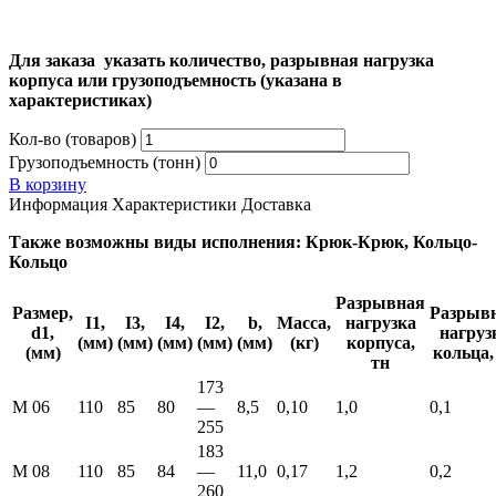
Для заказа указать количество, разрывная нагрузка
корпуса или грузоподъемность (указана в
характеристиках)
Кол-во (товаров)
Грузоподъемность (тонн)
В корзину
Информация
Характеристики
Доставка
Также возможны виды исполнения: Крюк-Крюк, Кольцо-
Кольцо
Разрывная
Размер,
Разрыв
I1,
I3,
I4,
I2,
b,
Масса,
нагрузка
d1,
нагруз
(мм)
(мм)
(мм)
(мм)
(мм)
(кг)
корпуса,
(мм)
кольца,
тн
173
М 06
110
85
80
—
8,5
0,10
1,0
0,1
255
183
М 08
110
85
84
—
11,0
0,17
1,2
0,2
260