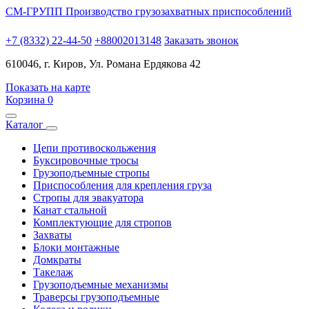
СМ-ГРУПП
Производство грузозахватных приспособлений
+7 (8332) 22-44-50
+88002013148
Заказать звонок
610046, г. Киров, Ул. Романа Ердякова 42
Показать на карте
Корзина
0
Каталог
Цепи противоскольжения
Буксировочные тросы
Грузоподъемные стропы
Приспособления для крепления груза
Стропы для эвакуатора
Канат стальной
Комплектующие для стропов
Захваты
Блоки монтажные
Домкраты
Такелаж
Грузоподъемные механизмы
Траверсы грузоподъемные