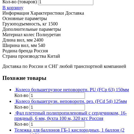
Кол-во (товаров)
В корзину
Информация
Характеристики
Доставка
Основные параметры
Грузоподъемность, кг
1500
Дополнительные параметры
Материал колес
Полиуретан
Длина вил, мм
2400
Ширина вил, мм
540
Родина бренда
Россия
Страна производства
Китай
Доставка по России и СНГ любой транспортной компанией
Похожие товары
Колесо большегрузное неповоротн. PU (FCp 63) 150мм
Кол-во
Колесо большегрузн. неповоротн. рез. (FCd 54) 125мм
Кол-во
Фал плетеный полипропиленовый с сердечником, 16-
прядный, 6 мм, бухта 100 м, 320 кгс Россия
Кол-во
Тележка для баллонов ГБ-1 кислородных, 1 баллон (2