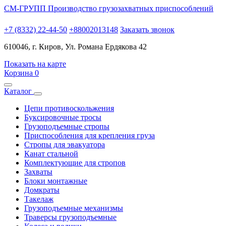
СМ-ГРУПП
Производство грузозахватных приспособлений
+7 (8332) 22-44-50
+88002013148
Заказать звонок
610046, г. Киров, Ул. Романа Ердякова 42
Показать на карте
Корзина
0
Каталог
Цепи противоскольжения
Буксировочные тросы
Грузоподъемные стропы
Приспособления для крепления груза
Стропы для эвакуатора
Канат стальной
Комплектующие для стропов
Захваты
Блоки монтажные
Домкраты
Такелаж
Грузоподъемные механизмы
Траверсы грузоподъемные