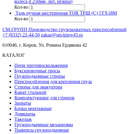
колеса d 250мм, лит. резина)
Кол-во
Таль ручная шестеренная TOR ТРШ (C) 5ТХ18М
Кол-во
СМ-ГРУПП
Производство грузозахватных приспособлений
+7 (8332) 22-44-50
zakaz@sm-kirov43.ru
610046, г. Киров, Ул. Романа Ердякова 42
КАТАЛОГ
Цепи противоскольжения
Буксировочные тросы
Грузоподъемные стропы
Приспособления для крепления груза
Стропы для эвакуатора
Канат стальной
Комплектующие для стропов
Захваты
Блоки монтажные
Домкраты
Такелаж
Грузоподъемные механизмы
Траверсы грузоподъемные