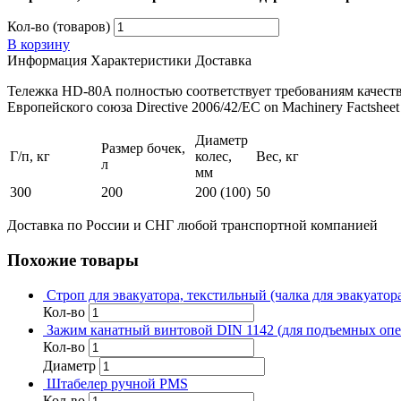
Кол-во (товаров)
В корзину
Информация
Характеристики
Доставка
Тележка HD-80A полностью соответствует требованиям качеств
Европейского союза Directive 2006/42/EC on Machinery Factsheet 
Диаметр
Размер бочек,
Г/п, кг
колес,
Вес, кг
л
мм
300
200
200 (100)
50
Доставка по России и СНГ любой транспортной компанией
Похожие товары
Строп для эвакуатора, текстильный (чалка для эвакуатор
Кол-во
Зажим канатный винтовой DIN 1142 (для подъемных опе
Кол-во
Диаметр
Штабелер ручной PMS
Кол-во