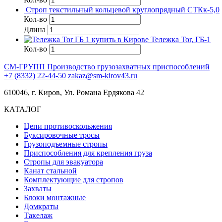
Строп текстильный кольцевой круглопрядный СТКк-5,0
Кол-во
Длина
Тележка Tor, ГБ-1
Кол-во
СМ-ГРУПП
Производство грузозахватных приспособлений
+7 (8332) 22-44-50
zakaz@sm-kirov43.ru
610046, г. Киров, Ул. Романа Ердякова 42
КАТАЛОГ
Цепи противоскольжения
Буксировочные тросы
Грузоподъемные стропы
Приспособления для крепления груза
Стропы для эвакуатора
Канат стальной
Комплектующие для стропов
Захваты
Блоки монтажные
Домкраты
Такелаж