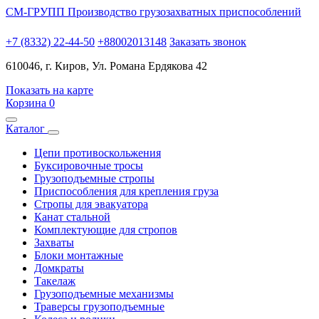
СМ-ГРУПП
Производство грузозахватных приспособлений
+7 (8332) 22-44-50
+88002013148
Заказать звонок
610046, г. Киров, Ул. Романа Ердякова 42
Показать на карте
Корзина
0
Каталог
Цепи противоскольжения
Буксировочные тросы
Грузоподъемные стропы
Приспособления для крепления груза
Стропы для эвакуатора
Канат стальной
Комплектующие для стропов
Захваты
Блоки монтажные
Домкраты
Такелаж
Грузоподъемные механизмы
Траверсы грузоподъемные