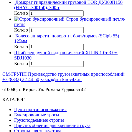
Домкрат гидравлический грузовой TOR ДУ300П150
(HHYG-300150), 300 т
Кол-во
Строп буксировочный петля-
петля
Кол-во
Колесо аппаратн. поворотн. болт/тормоз (SCtgb 55)
125мм
Кол-во
Штабелер ручной гидравлический XILIN 1.0т 3.0м
SDJ1030
Кол-во
СМ-ГРУПП
Производство грузозахватных приспособлений
+7 (8332) 22-44-50
zakaz@sm-kirov43.ru
610046, г. Киров, Ул. Романа Ердякова 42
КАТАЛОГ
Цепи противоскольжения
Буксировочные тросы
Грузоподъемные стропы
Приспособления для крепления груза
Стропы для эвакуатора