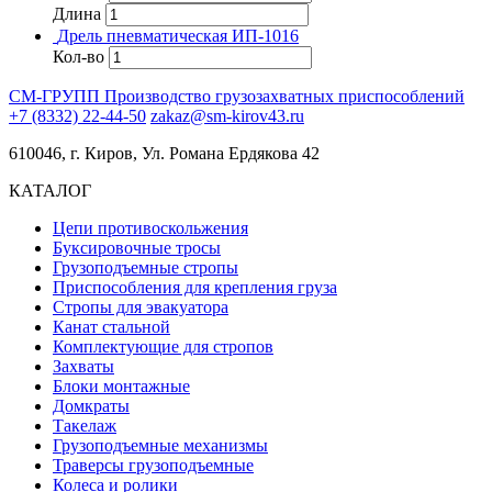
Длина
Дрель пневматическая ИП-1016
Кол-во
СМ-ГРУПП
Производство грузозахватных приспособлений
+7 (8332) 22-44-50
zakaz@sm-kirov43.ru
610046, г. Киров, Ул. Романа Ердякова 42
КАТАЛОГ
Цепи противоскольжения
Буксировочные тросы
Грузоподъемные стропы
Приспособления для крепления груза
Стропы для эвакуатора
Канат стальной
Комплектующие для стропов
Захваты
Блоки монтажные
Домкраты
Такелаж
Грузоподъемные механизмы
Траверсы грузоподъемные
Колеса и ролики