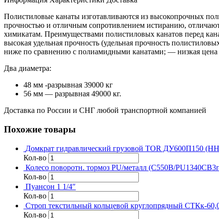
Полистиловые канаты изготавливаются из высокопрочных поли
прочностью и отличным сопротивлением истиранию, отличают
химикатам. Преимуществами полистиловых канатов перед кан
высокая удельная прочность (удельная прочность полистиловы
ниже по сравнению с полиамидными канатами; — низкая цена 
Два диаметра:
48 мм -разрывная 39000 кг
56 мм — разрывная 49000 кг.
Доставка по России и СНГ любой транспортной компанией
Похожие товары
Домкрат гидравлический грузовой TOR ДУ600П150 (HHY
Кол-во
Колесо поворотн. тормоз PU/металл (C550B/PU1340CB3r
Кол-во
Пуансон 1 1/4″
Кол-во
Строп текстильный кольцевой круглопрядный СТКк-60,
Кол-во