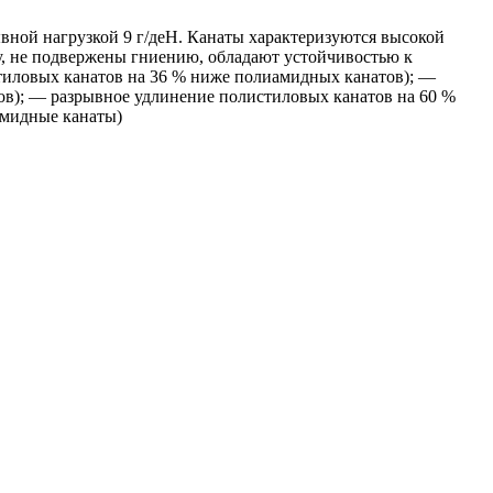
вной нагрузкой 9 г/деН. Канаты характеризуются высокой
, не подвержены гниению, обладают устойчивостью к
тиловых канатов на 36 % ниже полиамидных канатов); —
ов); — разрывное удлинение полистиловых канатов на 60 %
амидные канаты)