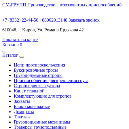
СМ-ГРУПП
Производство грузозахватных приспособлений
+7 (8332) 22-44-50
+88002013148
Заказать звонок
610046, г. Киров, Ул. Романа Ердякова 42
Показать на карте
Корзина
0
Каталог
Цепи противоскольжения
Буксировочные тросы
Грузоподъемные стропы
Приспособления для крепления груза
Стропы для эвакуатора
Канат стальной
Комплектующие для стропов
Захваты
Блоки монтажные
Домкраты
Такелаж
Грузоподъемные механизмы
Траверсы грузоподъемные