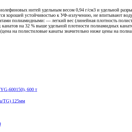
олефиновых нитей удельным весом 0,94 г/см3 и удельной разры
ся хорошей устойчивостью к УФ-излучению, не впитывают воду
атами полиамидными: — легкий вес (линейная плотность полис
х канатов на 32 % выше удельной плотности полиамидных канат
(цена на полистиловые канаты значительно ниже цены на поли
G-600150), 600 т
a/TG) 125мм
0