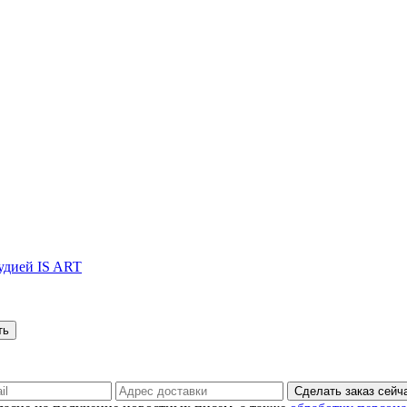
тудией IS ART
Сделать заказ сейч