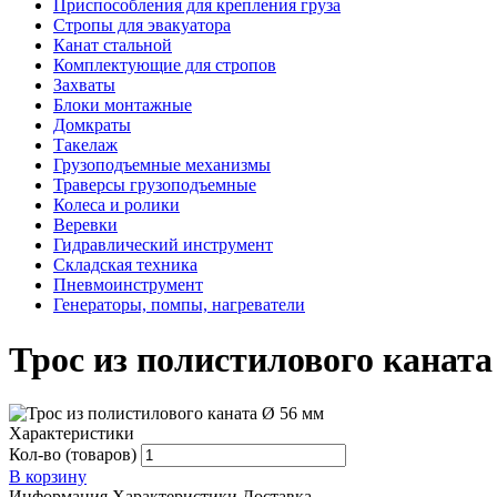
Приспособления для крепления груза
Стропы для эвакуатора
Канат стальной
Комплектующие для стропов
Захваты
Блоки монтажные
Домкраты
Такелаж
Грузоподъемные механизмы
Траверсы грузоподъемные
Колеса и ролики
Веревки
Гидравлический инструмент
Складская техника
Пневмоинструмент
Генераторы, помпы, нагреватели
Трос из полистилового каната
Характеристики
Кол-во (товаров)
В корзину
Информация
Характеристики
Доставка