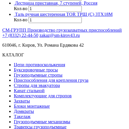
Лестница приставная, 7 ступеней, Россия
Кол-во
Таль ручная шестеренная TOR ТРШ (C) 3ТХ18М
Кол-во
СМ-ГРУПП
Производство грузозахватных приспособлений
+7 (8332) 22-44-50
zakaz@sm-kirov43.ru
610046, г. Киров, Ул. Романа Ердякова 42
КАТАЛОГ
Цепи противоскольжения
Буксировочные тросы
Грузоподъемные стропы
Приспособления для крепления груза
Стропы для эвакуатора
Канат стальной
Комплектующие для стропов
Захваты
Блоки монтажные
Домкраты
Такелаж
Грузоподъемные механизмы
Траверсы грузоподъемные