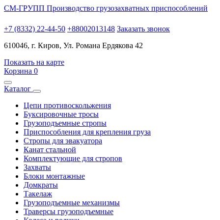
СМ-ГРУПП
Производство грузозахватных приспособлений
+7 (8332) 22-44-50
+88002013148
Заказать звонок
610046, г. Киров, Ул. Романа Ердякова 42
Показать на карте
Корзина
0
Каталог
Цепи противоскольжения
Буксировочные тросы
Грузоподъемные стропы
Приспособления для крепления груза
Стропы для эвакуатора
Канат стальной
Комплектующие для стропов
Захваты
Блоки монтажные
Домкраты
Такелаж
Грузоподъемные механизмы
Траверсы грузоподъемные