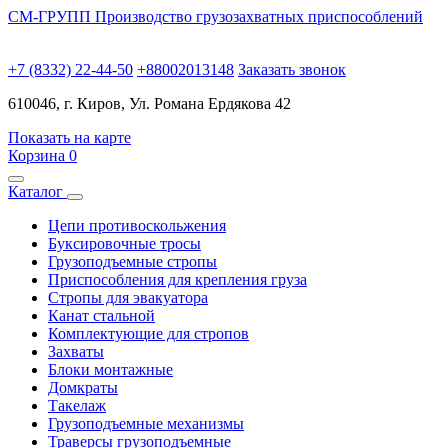
СМ-ГРУПП
Производство грузозахватных приспособлений
+7 (8332) 22-44-50
+88002013148
Заказать звонок
610046, г. Киров, Ул. Романа Ердякова 42
Показать на карте
Корзина
0
Каталог
Цепи противоскольжения
Буксировочные тросы
Грузоподъемные стропы
Приспособления для крепления груза
Стропы для эвакуатора
Канат стальной
Комплектующие для стропов
Захваты
Блоки монтажные
Домкраты
Такелаж
Грузоподъемные механизмы
Траверсы грузоподъемные