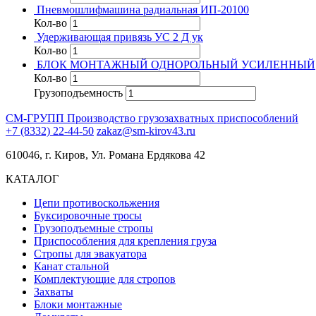
Пневмошлифмашина радиальная ИП-20100
Кол-во
Удерживающая привязь УС 2 Д ук
Кол-во
БЛОК МОНТАЖНЫЙ ОДНОРОЛЬНЫЙ УСИЛЕННЫЙ
Кол-во
Грузоподъемность
СМ-ГРУПП
Производство грузозахватных приспособлений
+7 (8332) 22-44-50
zakaz@sm-kirov43.ru
610046, г. Киров, Ул. Романа Ердякова 42
КАТАЛОГ
Цепи противоскольжения
Буксировочные тросы
Грузоподъемные стропы
Приспособления для крепления груза
Стропы для эвакуатора
Канат стальной
Комплектующие для стропов
Захваты
Блоки монтажные