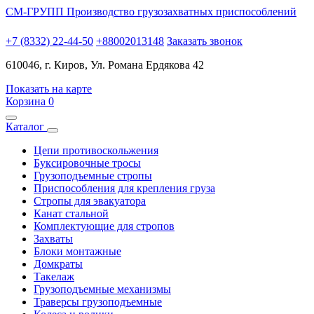
СМ-ГРУПП
Производство грузозахватных приспособлений
+7 (8332) 22-44-50
+88002013148
Заказать звонок
610046, г. Киров, Ул. Романа Ердякова 42
Показать на карте
Корзина
0
Каталог
Цепи противоскольжения
Буксировочные тросы
Грузоподъемные стропы
Приспособления для крепления груза
Стропы для эвакуатора
Канат стальной
Комплектующие для стропов
Захваты
Блоки монтажные
Домкраты
Такелаж
Грузоподъемные механизмы
Траверсы грузоподъемные