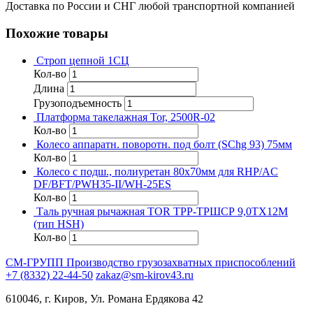
Доставка по России и СНГ любой транспортной компанией
Похожие товары
Строп цепной 1СЦ
Кол-во
Длина
Грузоподъемность
Платформа такелажная Tor, 2500R-02
Кол-во
Колесо аппаратн. поворотн. под болт (SChg 93) 75мм
Кол-во
Колесо с подш., полиуретан 80х70мм для RHP/AC
DF/BFT/PWH35-II/WH-25ES
Кол-во
Таль ручная рычажная TOR ТРР-ТРШСР 9,0ТХ12М
(тип HSH)
Кол-во
СМ-ГРУПП
Производство грузозахватных приспособлений
+7 (8332) 22-44-50
zakaz@sm-kirov43.ru
610046, г. Киров, Ул. Романа Ердякова 42