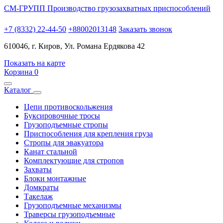
СМ-ГРУПП
Производство грузозахватных приспособлений
+7 (8332) 22-44-50
+88002013148
Заказать звонок
610046, г. Киров, Ул. Романа Ердякова 42
Показать на карте
Корзина
0
Каталог
Цепи противоскольжения
Буксировочные тросы
Грузоподъемные стропы
Приспособления для крепления груза
Стропы для эвакуатора
Канат стальной
Комплектующие для стропов
Захваты
Блоки монтажные
Домкраты
Такелаж
Грузоподъемные механизмы
Траверсы грузоподъемные