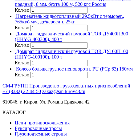
прядный, 8 мм, бухта 100 м, 520 кгс Россия
Кол-во
Нагреватель жидкотопливный 29,5кВт с терморег.,
765куб.м/ч, дт/керосин, 25кг
Кол-во
Домкрат гидравлический грузовой TOR ДУ400П300
(HHYG-400300), 400 т
Кол-во
Домкрат гидравлический грузовой TOR ДУ100П100
(HHYG-100100), 100 т
Кол-во
Колесо большегрузное неповоротн. PU (FCp 63) 150мм
Кол-во
СМ-ГРУПП
Производство грузозахватных приспособлений
+7 (8332) 22-44-50
zakaz@sm-kirov43.ru
610046, г. Киров, Ул. Романа Ердякова 42
КАТАЛОГ
Цепи противоскольжения
Буксировочные тросы
Грузоподъемные стропы