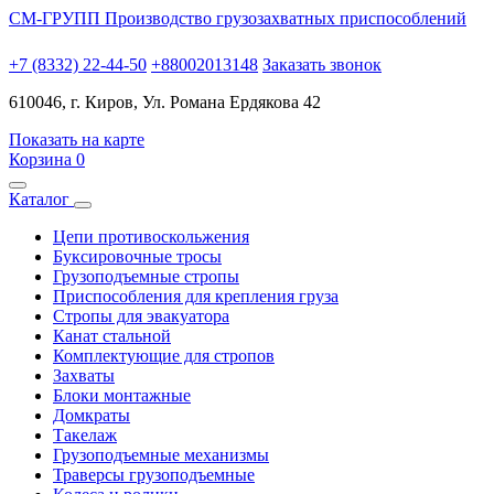
СМ-ГРУПП
Производство грузозахватных приспособлений
+7 (8332) 22-44-50
+88002013148
Заказать звонок
610046, г. Киров, Ул. Романа Ердякова 42
Показать на карте
Корзина
0
Каталог
Цепи противоскольжения
Буксировочные тросы
Грузоподъемные стропы
Приспособления для крепления груза
Стропы для эвакуатора
Канат стальной
Комплектующие для стропов
Захваты
Блоки монтажные
Домкраты
Такелаж
Грузоподъемные механизмы
Траверсы грузоподъемные