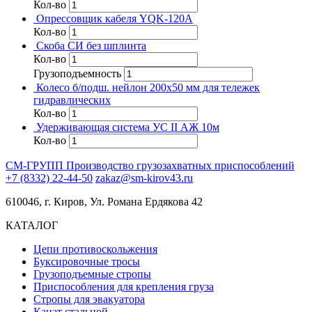
Кол-во
Опрессовщик кабеля YQK-120A
Кол-во
Скоба СИ без шплинта
Кол-во
Грузоподъемность
Колесо б/подш. нейлон 200х50 мм для тележек
гидравлических
Кол-во
Удерживающая система УС II АЖ 10м
Кол-во
СМ-ГРУПП
Производство грузозахватных приспособлений
+7 (8332) 22-44-50
zakaz@sm-kirov43.ru
610046, г. Киров, Ул. Романа Ердякова 42
КАТАЛОГ
Цепи противоскольжения
Буксировочные тросы
Грузоподъемные стропы
Приспособления для крепления груза
Стропы для эвакуатора
Канат стальной