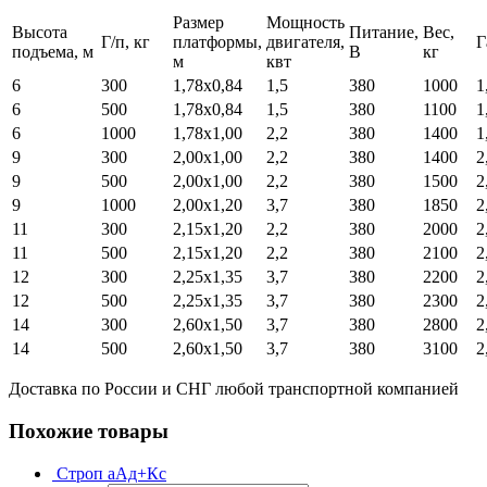
Размер
Мощность
Высота
Питание,
Вес,
Г/п, кг
платформы,
двигателя,
Г
подъема, м
В
кг
м
квт
6
300
1,78х0,84
1,5
380
1000
1
6
500
1,78х0,84
1,5
380
1100
1
6
1000
1,78х1,00
2,2
380
1400
1
9
300
2,00х1,00
2,2
380
1400
2
9
500
2,00х1,00
2,2
380
1500
2
9
1000
2,00х1,20
3,7
380
1850
2
11
300
2,15х1,20
2,2
380
2000
2
11
500
2,15х1,20
2,2
380
2100
2
12
300
2,25х1,35
3,7
380
2200
2
12
500
2,25х1,35
3,7
380
2300
2
14
300
2,60х1,50
3,7
380
2800
2
14
500
2,60х1,50
3,7
380
3100
2
Доставка по России и СНГ любой транспортной компанией
Похожие товары
Строп аАд+Кс