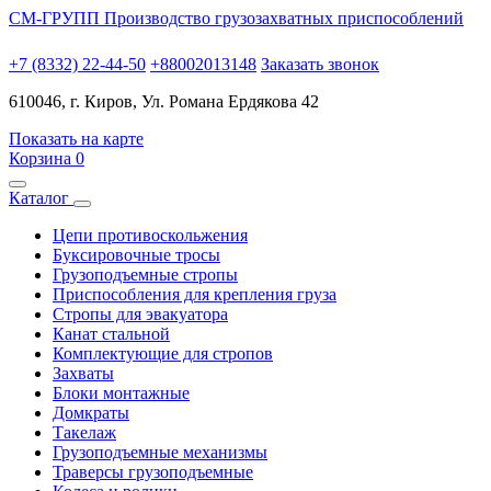
СМ-ГРУПП
Производство грузозахватных приспособлений
+7 (8332) 22-44-50
+88002013148
Заказать звонок
610046, г. Киров, Ул. Романа Ердякова 42
Показать на карте
Корзина
0
Каталог
Цепи противоскольжения
Буксировочные тросы
Грузоподъемные стропы
Приспособления для крепления груза
Стропы для эвакуатора
Канат стальной
Комплектующие для стропов
Захваты
Блоки монтажные
Домкраты
Такелаж
Грузоподъемные механизмы
Траверсы грузоподъемные