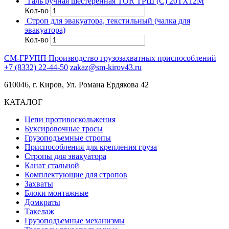
Таль ручная шестеренная TOR ТРШ (C) 20ТХ12М
Кол-во
Строп для эвакуатора, текстильный (чалка для
эвакуатора)
Кол-во
СМ-ГРУПП
Производство грузозахватных приспособлений
+7 (8332) 22-44-50
zakaz@sm-kirov43.ru
610046, г. Киров, Ул. Романа Ердякова 42
КАТАЛОГ
Цепи противоскольжения
Буксировочные тросы
Грузоподъемные стропы
Приспособления для крепления груза
Стропы для эвакуатора
Канат стальной
Комплектующие для стропов
Захваты
Блоки монтажные
Домкраты
Такелаж
Грузоподъемные механизмы