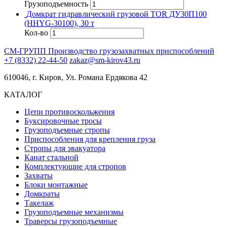
Грузоподъемность
Домкрат гидравлический грузовой TOR ДУ30П100
(HHYG-30100), 30 т
Кол-во
СМ-ГРУПП
Производство грузозахватных приспособлений
+7 (8332) 22-44-50
zakaz@sm-kirov43.ru
610046, г. Киров, Ул. Романа Ердякова 42
КАТАЛОГ
Цепи противоскольжения
Буксировочные тросы
Грузоподъемные стропы
Приспособления для крепления груза
Стропы для эвакуатора
Канат стальной
Комплектующие для стропов
Захваты
Блоки монтажные
Домкраты
Такелаж
Грузоподъемные механизмы
Траверсы грузоподъемные