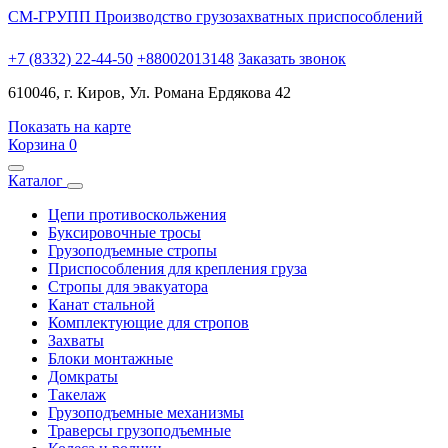
СМ-ГРУПП
Производство грузозахватных приспособлений
+7 (8332) 22-44-50
+88002013148
Заказать звонок
610046, г. Киров, Ул. Романа Ердякова 42
Показать на карте
Корзина
0
Каталог
Цепи противоскольжения
Буксировочные тросы
Грузоподъемные стропы
Приспособления для крепления груза
Стропы для эвакуатора
Канат стальной
Комплектующие для стропов
Захваты
Блоки монтажные
Домкраты
Такелаж
Грузоподъемные механизмы
Траверсы грузоподъемные