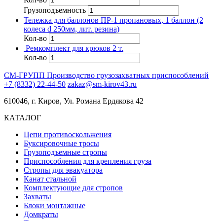
Грузоподъемность
Тележка для баллонов ПР-1 пропановых, 1 баллон (2
колеса d 250мм, лит. резина)
Кол-во
Ремкомплект для крюков 2 т.
Кол-во
СМ-ГРУПП
Производство грузозахватных приспособлений
+7 (8332) 22-44-50
zakaz@sm-kirov43.ru
610046, г. Киров, Ул. Романа Ердякова 42
КАТАЛОГ
Цепи противоскольжения
Буксировочные тросы
Грузоподъемные стропы
Приспособления для крепления груза
Стропы для эвакуатора
Канат стальной
Комплектующие для стропов
Захваты
Блоки монтажные
Домкраты