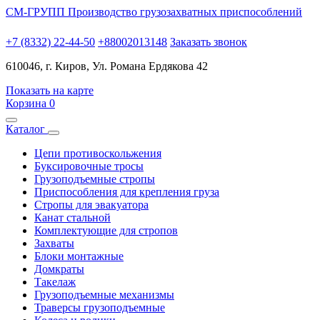
СМ-ГРУПП
Производство грузозахватных приспособлений
+7 (8332) 22-44-50
+88002013148
Заказать звонок
610046, г. Киров, Ул. Романа Ердякова 42
Показать на карте
Корзина
0
Каталог
Цепи противоскольжения
Буксировочные тросы
Грузоподъемные стропы
Приспособления для крепления груза
Стропы для эвакуатора
Канат стальной
Комплектующие для стропов
Захваты
Блоки монтажные
Домкраты
Такелаж
Грузоподъемные механизмы
Траверсы грузоподъемные