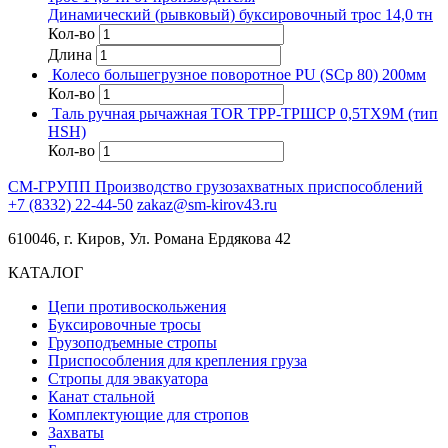
Динамический (рывковый) буксировочный трос 14,0 тн
Кол-во
Длина
Колесо большегрузное поворотное PU (SCp 80) 200мм
Кол-во
Таль ручная рычажная TOR ТРР-ТРШСР 0,5ТХ9М (тип
HSH)
Кол-во
СМ-ГРУПП
Производство грузозахватных приспособлений
+7 (8332) 22-44-50
zakaz@sm-kirov43.ru
610046, г. Киров, Ул. Романа Ердякова 42
КАТАЛОГ
Цепи противоскольжения
Буксировочные тросы
Грузоподъемные стропы
Приспособления для крепления груза
Стропы для эвакуатора
Канат стальной
Комплектующие для стропов
Захваты