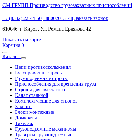
СМ-ГРУПП
Производство грузозахватных приспособлений
+7 (8332) 22-44-50
+88002013148
Заказать звонок
610046, г. Киров, Ул. Романа Ердякова 42
Показать на карте
Корзина
0
Каталог
Цепи противоскольжения
Буксировочные тросы
Грузоподъемные стропы
Приспособления для крепления груза
Стропы для эвакуатора
Канат стальной
Комплектующие для стропов
Захваты
Блоки монтажные
Домкраты
Такелаж
Грузоподъемные механизмы
Траверсы грузоподъемные