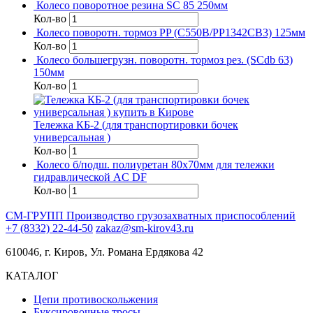
Колесо поворотное резина SC 85 250мм
Кол-во
Колесо поворотн. тормоз PP (C550B/PP1342CB3) 125мм
Кол-во
Колесо большегрузн. поворотн. тормоз рез. (SCdb 63)
150мм
Кол-во
Тележка КБ-2 (для транспортировки бочек
универсальная )
Кол-во
Колесо б/подш. полиуретан 80х70мм для тележки
гидравлической AC DF
Кол-во
СМ-ГРУПП
Производство грузозахватных приспособлений
+7 (8332) 22-44-50
zakaz@sm-kirov43.ru
610046, г. Киров, Ул. Романа Ердякова 42
КАТАЛОГ
Цепи противоскольжения
Буксировочные тросы