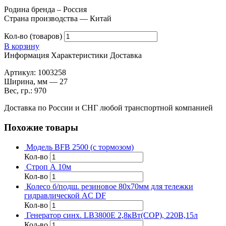
Родина бренда – Россия
Страна производства — Китай
Кол-во (товаров)
В корзину
Информация
Характеристики
Доставка
Артикул: 1003258
Ширина, мм — 27
Вес, гр.: 970
Доставка по России и СНГ любой транспортной компанией
Похожие товары
Модель BFB 2500 (с тормозом)
Кол-во
Строп А 10м
Кол-во
Колесо б/подш. резиновое 80х70мм для тележки
гидравлической AC DF
Кол-во
Генератор синх. LB3800E 2,8кВт(COP), 220В,15л
Кол-во