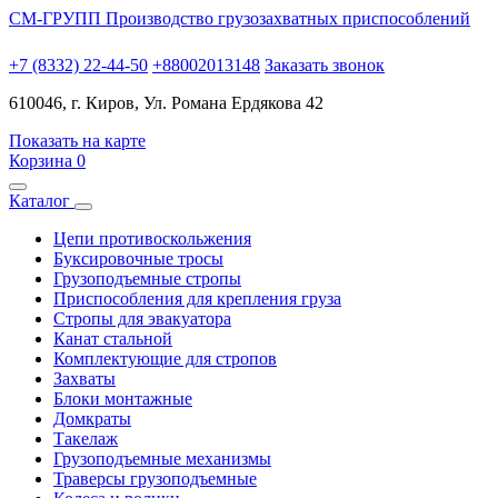
СМ-ГРУПП
Производство грузозахватных приспособлений
+7 (8332) 22-44-50
+88002013148
Заказать звонок
610046, г. Киров, Ул. Романа Ердякова 42
Показать на карте
Корзина
0
Каталог
Цепи противоскольжения
Буксировочные тросы
Грузоподъемные стропы
Приспособления для крепления груза
Стропы для эвакуатора
Канат стальной
Комплектующие для стропов
Захваты
Блоки монтажные
Домкраты
Такелаж
Грузоподъемные механизмы
Траверсы грузоподъемные