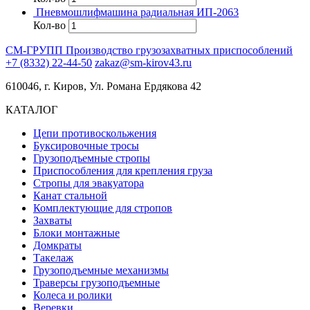
Пневмошлифмашина радиальная ИП-2063
Кол-во
СМ-ГРУПП
Производство грузозахватных приспособлений
+7 (8332) 22-44-50
zakaz@sm-kirov43.ru
610046, г. Киров, Ул. Романа Ердякова 42
КАТАЛОГ
Цепи противоскольжения
Буксировочные тросы
Грузоподъемные стропы
Приспособления для крепления груза
Стропы для эвакуатора
Канат стальной
Комплектующие для стропов
Захваты
Блоки монтажные
Домкраты
Такелаж
Грузоподъемные механизмы
Траверсы грузоподъемные
Колеса и ролики
Веревки