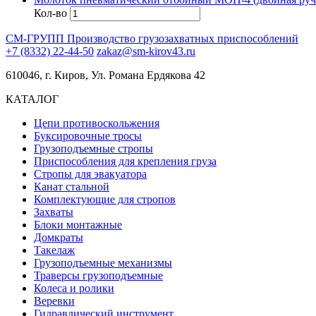
Кол-во
СМ-ГРУПП
Производство грузозахватных приспособлений
+7 (8332) 22-44-50
zakaz@sm-kirov43.ru
610046, г. Киров, Ул. Романа Ердякова 42
КАТАЛОГ
Цепи противоскольжения
Буксировочные тросы
Грузоподъемные стропы
Приспособления для крепления груза
Стропы для эвакуатора
Канат стальной
Комплектующие для стропов
Захваты
Блоки монтажные
Домкраты
Такелаж
Грузоподъемные механизмы
Траверсы грузоподъемные
Колеса и ролики
Веревки
Гидравлический инструмент