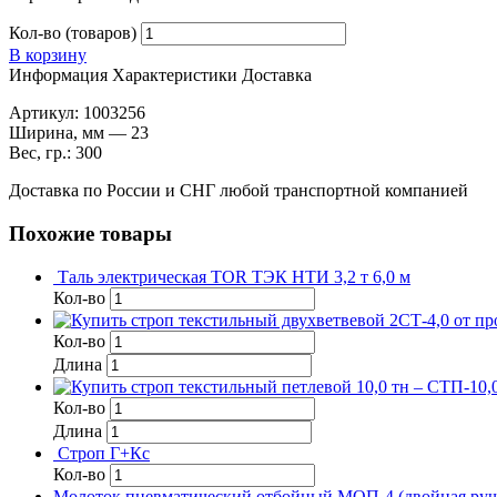
Кол-во (товаров)
В корзину
Информация
Характеристики
Доставка
Артикул: 1003256
Ширина, мм — 23
Вес, гр.: 300
Доставка по России и СНГ любой транспортной компанией
Похожие товары
Таль электрическая TOR ТЭК НТИ 3,2 т 6,0 м
Кол-во
Кол-во
Длина
Кол-во
Длина
Строп Г+Кс
Кол-во
Молоток пневматический отбойный МОП-4 (двойная руч