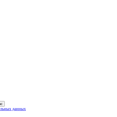
ас
альных данных