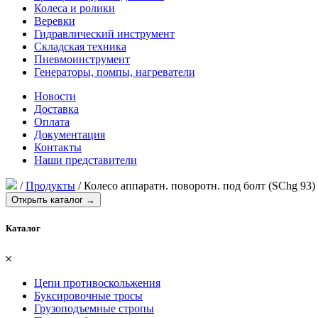
Колеса и ролики
Веревки
Гидравлический инструмент
Складская техника
Пневмоинструмент
Генераторы, помпы, нагреватели
Новости
Доставка
Оплата
Документация
Контакты
Наши представители
/
Продукты
/
Колесо аппаратн. поворотн. под болт (SChg 93)
Открыть каталог →
Каталог
𐄂
Цепи противоскольжения
Буксировочные тросы
Грузоподъемные стропы