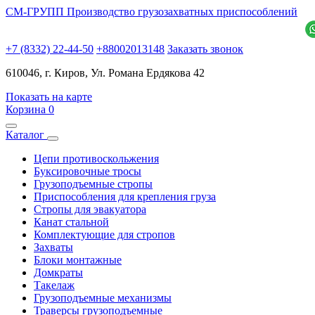
СМ-ГРУПП
Производство грузозахватных приспособлений
+7 (8332) 22-44-50
+88002013148
Заказать звонок
610046, г. Киров, Ул. Романа Ердякова 42
Показать на карте
Корзина
0
Каталог
Цепи противоскольжения
Буксировочные тросы
Грузоподъемные стропы
Приспособления для крепления груза
Стропы для эвакуатора
Канат стальной
Комплектующие для стропов
Захваты
Блоки монтажные
Домкраты
Такелаж
Грузоподъемные механизмы
Траверсы грузоподъемные