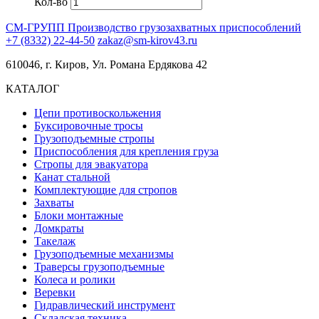
Кол-во
СМ-ГРУПП
Производство грузозахватных приспособлений
+7 (8332) 22-44-50
zakaz@sm-kirov43.ru
610046, г. Киров, Ул. Романа Ердякова 42
КАТАЛОГ
Цепи противоскольжения
Буксировочные тросы
Грузоподъемные стропы
Приспособления для крепления груза
Стропы для эвакуатора
Канат стальной
Комплектующие для стропов
Захваты
Блоки монтажные
Домкраты
Такелаж
Грузоподъемные механизмы
Траверсы грузоподъемные
Колеса и ролики
Веревки
Гидравлический инструмент
Складская техника