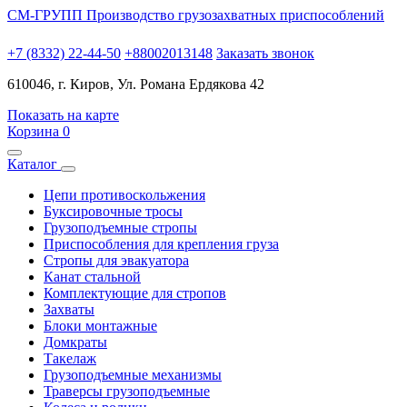
СМ-ГРУПП
Производство грузозахватных приспособлений
+7 (8332) 22-44-50
+88002013148
Заказать звонок
610046, г. Киров, Ул. Романа Ердякова 42
Показать на карте
Корзина
0
Каталог
Цепи противоскольжения
Буксировочные тросы
Грузоподъемные стропы
Приспособления для крепления груза
Стропы для эвакуатора
Канат стальной
Комплектующие для стропов
Захваты
Блоки монтажные
Домкраты
Такелаж
Грузоподъемные механизмы
Траверсы грузоподъемные