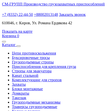
СМ-ГРУПП
Производство грузозахватных приспособлений
+7 (8332) 22-44-50
+88002013148
Заказать звонок
610046, г. Киров, Ул. Романа Ердякова 42
Показать на карте
Корзина
0
Каталог
Цепи противоскольжения
Буксировочные тросы
Грузоподъемные стропы
Приспособления для крепления груза
Стропы для эвакуатора
Канат стальной
Комплектующие для стропов
Захваты
Блоки монтажные
Домкраты
Такелаж
Грузоподъемные механизмы
Траверсы грузоподъемные