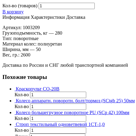
Кол-во (товаров)
В корзину
Информация
Характеристики
Доставка
Артикул: 1003209
Грузоподъемность, кг — 280
Тип: поворотные
Материал колес: полиуретан
Ширина, мм — 50
Вес, гр.: 2600
Доставка по России и СНГ любой транспортной компанией
Похожие товары
Краскопульт СО-20В
Кол-во
Колесо аппаратн. поворотн. болт/тормоз (SCtgb 25) 50мм
Кол-во
Колесо большегрузное поворотное PU (SCp 42) 100мм
Кол-во
Строп текстильный одноветвевой 1СТ-1,0
Кол-во