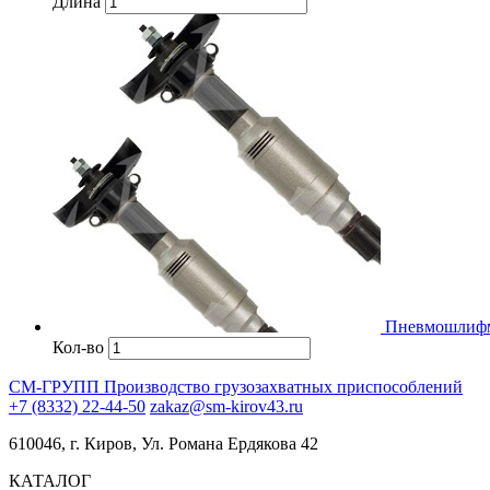
Длина
Пневмошлифм
Кол-во
СМ-ГРУПП
Производство грузозахватных приспособлений
+7 (8332) 22-44-50
zakaz@sm-kirov43.ru
610046, г. Киров, Ул. Романа Ердякова 42
КАТАЛОГ