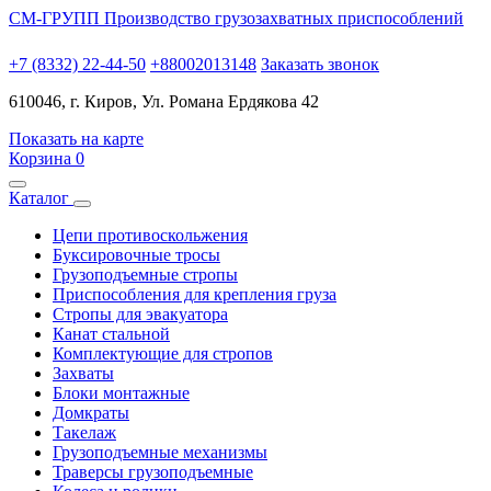
СМ-ГРУПП
Производство грузозахватных приспособлений
+7 (8332) 22-44-50
+88002013148
Заказать звонок
610046, г. Киров, Ул. Романа Ердякова 42
Показать на карте
Корзина
0
Каталог
Цепи противоскольжения
Буксировочные тросы
Грузоподъемные стропы
Приспособления для крепления груза
Стропы для эвакуатора
Канат стальной
Комплектующие для стропов
Захваты
Блоки монтажные
Домкраты
Такелаж
Грузоподъемные механизмы
Траверсы грузоподъемные