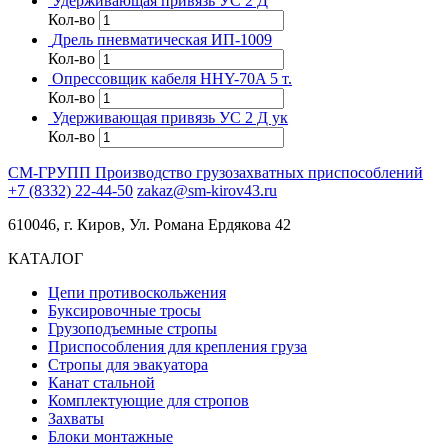
Удерживающая привязь УС 2 Д
Кол-во
Дрель пневматическая ИП-1009
Кол-во
Опрессовщик кабеля HHY-70A 5 т.
Кол-во
Удерживающая привязь УС 2 Д ук
Кол-во
СМ-ГРУПП
Производство грузозахватных приспособлений
+7 (8332) 22-44-50
zakaz@sm-kirov43.ru
610046, г. Киров, Ул. Романа Ердякова 42
КАТАЛОГ
Цепи противоскольжения
Буксировочные тросы
Грузоподъемные стропы
Приспособления для крепления груза
Стропы для эвакуатора
Канат стальной
Комплектующие для стропов
Захваты
Блоки монтажные