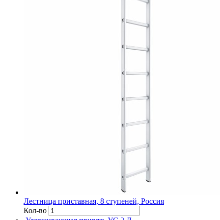
Лестница приставная, 8 ступеней, Россия
Кол-во