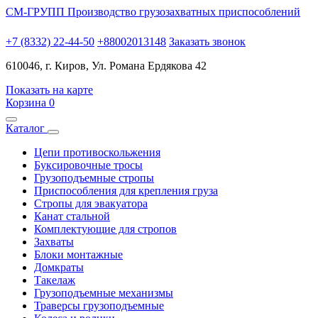
СМ-ГРУПП
Производство грузозахватных приспособлений
+7 (8332) 22-44-50
+88002013148
Заказать звонок
610046, г. Киров, Ул. Романа Ердякова 42
Показать на карте
Корзина
0
Каталог
Цепи противоскольжения
Буксировочные тросы
Грузоподъемные стропы
Приспособления для крепления груза
Стропы для эвакуатора
Канат стальной
Комплектующие для стропов
Захваты
Блоки монтажные
Домкраты
Такелаж
Грузоподъемные механизмы
Траверсы грузоподъемные