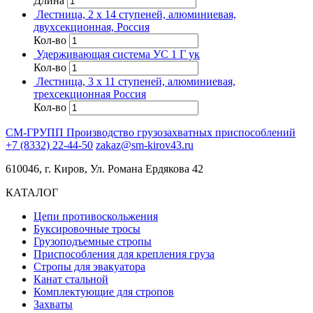
Длина
Лестница, 2 х 14 ступеней, алюминиевая,
двухсекционная, Россия
Кол-во
Удерживающая система УС 1 Г ук
Кол-во
Лестница, 3 х 11 ступеней, алюминиевая,
трехсекционная Pоссия
Кол-во
СМ-ГРУПП
Производство грузозахватных приспособлений
+7 (8332) 22-44-50
zakaz@sm-kirov43.ru
610046, г. Киров, Ул. Романа Ердякова 42
КАТАЛОГ
Цепи противоскольжения
Буксировочные тросы
Грузоподъемные стропы
Приспособления для крепления груза
Стропы для эвакуатора
Канат стальной
Комплектующие для стропов
Захваты