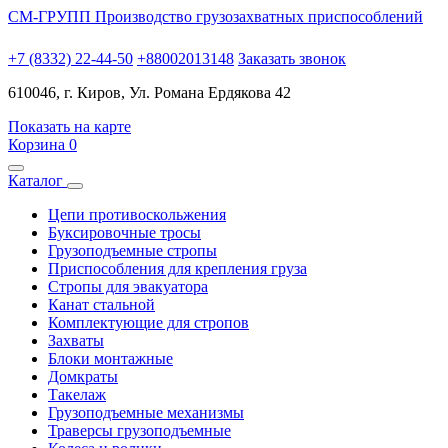
СМ-ГРУПП
Производство грузозахватных приспособлений
+7 (8332) 22-44-50
+88002013148
Заказать звонок
610046, г. Киров, Ул. Романа Ердякова 42
Показать на карте
Корзина
0
Каталог
Цепи противоскольжения
Буксировочные тросы
Грузоподъемные стропы
Приспособления для крепления груза
Стропы для эвакуатора
Канат стальной
Комплектующие для стропов
Захваты
Блоки монтажные
Домкраты
Такелаж
Грузоподъемные механизмы
Траверсы грузоподъемные