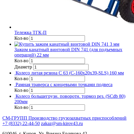
Тележка ТГК-П
Кол-во
Зажим канатный винтовой DIN 741 (для подъемных
операций) 22 мм
Кол-во
Диаметр
Колесо литая резина C 63 (C-160х20х39-SLS) 160 мм
Кол-во
Рамная траверса с концевыми точками подвеса
Кол-во
Колесо большегрузн. поворотн. тормоз рез. (SCdb 80)
200мм
Кол-во
СМ-ГРУПП
Производство грузозахватных приспособлений
+7 (8332) 22-44-50
zakaz@sm-kirov43.ru
610046, г. Киров, Ул. Романа Ердякова 42