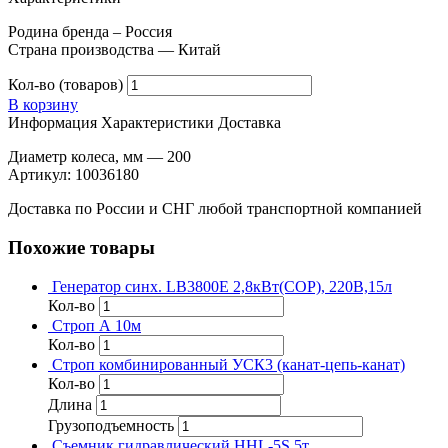
Родина бренда – Россия
Страна производства — Китай
Кол-во (товаров)
В корзину
Информация
Характеристики
Доставка
Диаметр колеса, мм — 200
Артикул: 10036180
Доставка по России и СНГ любой транспортной компанией
Похожие товары
Генератор синх. LB3800E 2,8кВт(COP), 220В,15л
Кол-во
Строп А 10м
Кол-во
Строп комбинированный УСК3 (канат-цепь-канат)
Кол-во
Длина
Грузоподъемность
Съемник гидравлический HHL-5S 5т