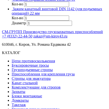
Кол-во
Зажим канатный винтовой DIN 1142 (для подъемных
операций) 22 мм
Кол-во
Диаметр
СМ-ГРУПП
Производство грузозахватных приспособлений
+7 (8332) 22-44-50
zakaz@sm-kirov43.ru
610046, г. Киров, Ул. Романа Ердякова 42
КАТАЛОГ
Цепи противоскольжения
Буксировочные тросы
Грузоподъемные стропы
Приспособления для крепления груза
Стропы для эвакуатора
Канат стальной
Комплектующие для стропов
Захваты
Блоки монтажные
Домкраты
Такелаж