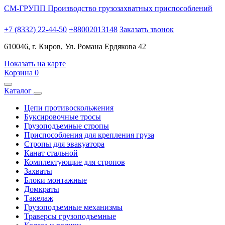
СМ-ГРУПП
Производство грузозахватных приспособлений
+7 (8332) 22-44-50
+88002013148
Заказать звонок
610046, г. Киров, Ул. Романа Ердякова 42
Показать на карте
Корзина
0
Каталог
Цепи противоскольжения
Буксировочные тросы
Грузоподъемные стропы
Приспособления для крепления груза
Стропы для эвакуатора
Канат стальной
Комплектующие для стропов
Захваты
Блоки монтажные
Домкраты
Такелаж
Грузоподъемные механизмы
Траверсы грузоподъемные