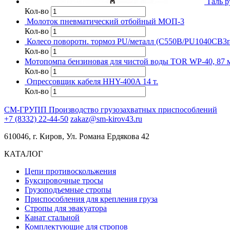
Таль 
Кол-во
Молоток пневматический отбойный МОП-3
Кол-во
Колесо поворотн. тормоз PU/металл (C550B/PU1040CB3r
Кол-во
Мотопомпа бензиновая для чистой воды TOR WP-40, 87 
Кол-во
Опрессовщик кабеля HHY-400A 14 т.
Кол-во
СМ-ГРУПП
Производство грузозахватных приспособлений
+7 (8332) 22-44-50
zakaz@sm-kirov43.ru
610046, г. Киров, Ул. Романа Ердякова 42
КАТАЛОГ
Цепи противоскольжения
Буксировочные тросы
Грузоподъемные стропы
Приспособления для крепления груза
Стропы для эвакуатора
Канат стальной
Комплектующие для стропов