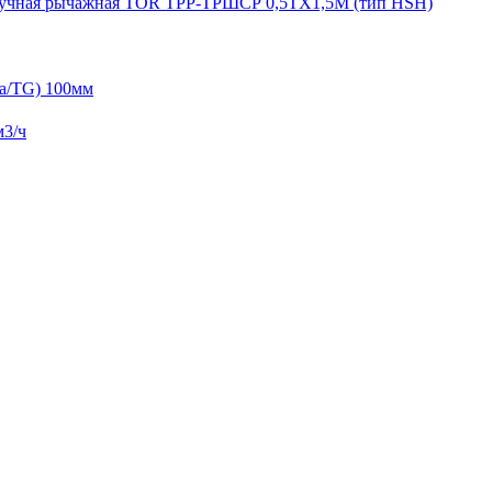
ручная рычажная TOR ТРР-ТРШСР 0,5ТХ1,5М (тип HSH)
a/TG) 100мм
м3/ч