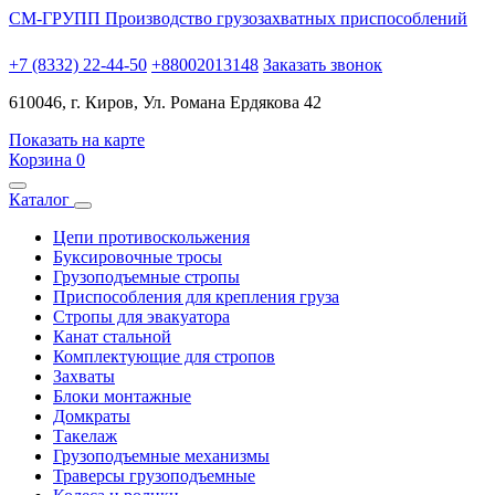
СМ-ГРУПП
Производство грузозахватных приспособлений
+7 (8332) 22-44-50
+88002013148
Заказать звонок
610046, г. Киров, Ул. Романа Ердякова 42
Показать на карте
Корзина
0
Каталог
Цепи противоскольжения
Буксировочные тросы
Грузоподъемные стропы
Приспособления для крепления груза
Стропы для эвакуатора
Канат стальной
Комплектующие для стропов
Захваты
Блоки монтажные
Домкраты
Такелаж
Грузоподъемные механизмы
Траверсы грузоподъемные