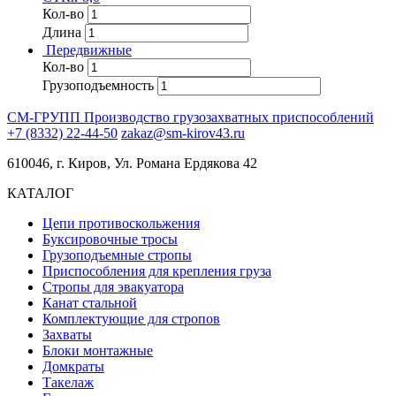
Кол-во
Длина
Передвижные
Кол-во
Грузоподъемность
СМ-ГРУПП
Производство грузозахватных приспособлений
+7 (8332) 22-44-50
zakaz@sm-kirov43.ru
610046, г. Киров, Ул. Романа Ердякова 42
КАТАЛОГ
Цепи противоскольжения
Буксировочные тросы
Грузоподъемные стропы
Приспособления для крепления груза
Стропы для эвакуатора
Канат стальной
Комплектующие для стропов
Захваты
Блоки монтажные
Домкраты
Такелаж