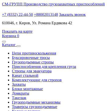
СМ-ГРУПП
Производство грузозахватных приспособлений
+7 (8332) 22-44-50
+88002013148
Заказать звонок
610046, г. Киров, Ул. Романа Ердякова 42
Показать на карте
Корзина
0
Каталог
Цепи противоскольжения
Буксировочные тросы
Грузоподъемные стропы
Приспособления для крепления груза
Стропы для эвакуатора
Канат стальной
Комплектующие для стропов
Захваты
Блоки монтажные
Домкраты
Такелаж
Грузоподъемные механизмы
Траверсы грузоподъемные