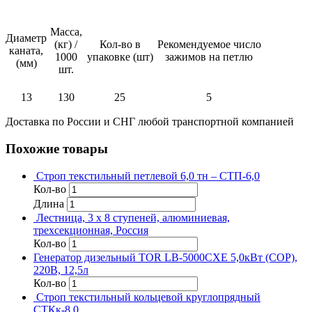
Масса,
Диаметр
(кг) /
Кол-во в
Рекомендуемое число
каната,
1000
упаковке (шт)
зажимов на петлю
(мм)
шт.
13
130
25
5
Доставка по России и СНГ любой транспортной компанией
Похожие товары
Строп текстильный петлевой 6,0 тн – СТП-6,0
Кол-во
Длина
Лестница, 3 х 8 ступеней, алюминиевая,
трехсекционная, Россия
Кол-во
Генератор дизельный TOR LB-5000CXE 5,0кВт (COP),
220В, 12,5л
Кол-во
Строп текстильный кольцевой круглопрядный
СТКк-8,0