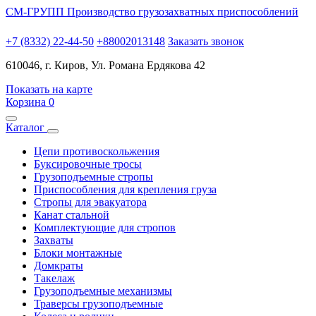
СМ-ГРУПП
Производство грузозахватных приспособлений
+7 (8332) 22-44-50
+88002013148
Заказать звонок
610046, г. Киров, Ул. Романа Ердякова 42
Показать на карте
Корзина
0
Каталог
Цепи противоскольжения
Буксировочные тросы
Грузоподъемные стропы
Приспособления для крепления груза
Стропы для эвакуатора
Канат стальной
Комплектующие для стропов
Захваты
Блоки монтажные
Домкраты
Такелаж
Грузоподъемные механизмы
Траверсы грузоподъемные