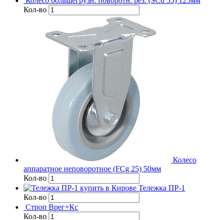
Колесо большегрузн. поворотн. рез. (SCd 55) 125мм
Кол-во
Колесо
аппаратное неповоротное (FCg 25) 50мм
Кол-во
Тележка ПР-1
Кол-во
Строп Врег+Кс
Кол-во