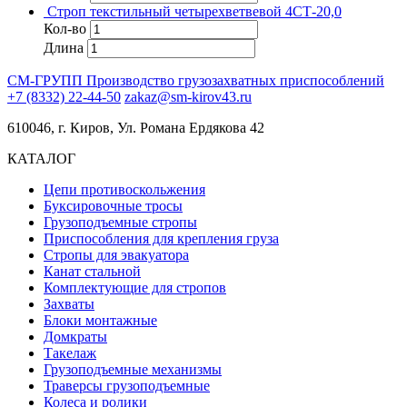
Строп текстильный четырехветвевой 4СТ-20,0
Кол-во
Длина
СМ-ГРУПП
Производство грузозахватных приспособлений
+7 (8332) 22-44-50
zakaz@sm-kirov43.ru
610046, г. Киров, Ул. Романа Ердякова 42
КАТАЛОГ
Цепи противоскольжения
Буксировочные тросы
Грузоподъемные стропы
Приспособления для крепления груза
Стропы для эвакуатора
Канат стальной
Комплектующие для стропов
Захваты
Блоки монтажные
Домкраты
Такелаж
Грузоподъемные механизмы
Траверсы грузоподъемные
Колеса и ролики