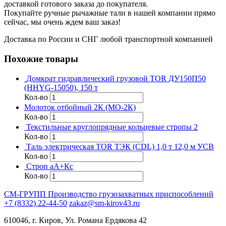
доставкой готового заказа до покупателя.
Покупайте ручные рычажные тали в нашей компании прямо
сейчас, мы очень ждем ваш заказ!
Доставка по России и СНГ любой транспортной компанией
Похожие товары
Домкрат гидравлический грузовой TOR ДУ150П50
(HHYG-15050), 150 т
Кол-во
Молоток отбойный 2К (МО-2К)
Кол-во
Текстильные круглопрядные кольцевые стропы 2
Кол-во
Таль электрическая TOR ТЭК (CDL) 1,0 т 12,0 м УСВ
Кол-во
Строп аА+Кс
Кол-во
СМ-ГРУПП
Производство грузозахватных приспособлений
+7 (8332) 22-44-50
zakaz@sm-kirov43.ru
610046, г. Киров, Ул. Романа Ердякова 42