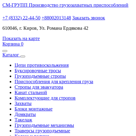
СМ-ГРУПП
Производство грузозахватных приспособлений
+7 (8332) 22-44-50
+88002013148
Заказать звонок
610046, г. Киров, Ул. Романа Ердякова 42
Показать на карте
Корзина
0
Каталог
Цепи противоскольжения
Буксировочные тросы
Грузоподъемные стропы
Приспособления для крепления груза
Стропы для эвакуатора
Канат стальной
Комплектующие для стропов
Захваты
Блоки монтажные
Домкраты
Такелаж
Грузоподъемные механизмы
Траверсы грузоподъемные