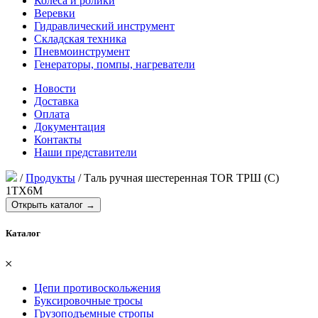
Колеса и ролики
Веревки
Гидравлический инструмент
Складская техника
Пневмоинструмент
Генераторы, помпы, нагреватели
Новости
Доставка
Оплата
Документация
Контакты
Наши представители
/
Продукты
/
Таль ручная шестеренная TOR ТРШ (C)
1ТХ6М
Открыть каталог →
Каталог
𐄂
Цепи противоскольжения
Буксировочные тросы
Грузоподъемные стропы