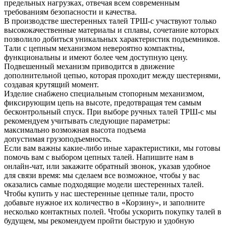
предельных нагрузках, отвечая всем современным
требованиям безопасности и качества.
В производстве шестеренных талей ТРШ-с участвуют только
высококачественные материалы и сплавы, сочетание которых
позволило добиться уникальных характеристик подъемников.
Тали с цепным механизмом невероятно компактны,
функциональны и имеют более чем доступную цену.
Подвешенный механизм приводится в движение
дополнительной цепью, которая проходит между шестернями,
создавая крутящий момент.
Изделие снабжено специальным стопорным механизмом,
фиксирующим цепь на высоте, предотвращая тем самым
бесконтрольный спуск. При выборе ручных талей ТРШ-с мы
рекомендуем учитывать следующие параметры:
максимально возможная высота подъема
допустимая грузоподъемность.
Если вам важны какие-либо иные характеристики, мы готовы
помочь вам с выбором цепных талей. Напишите нам в
онлайн-чат, или закажите обратный звонок, указав удобное
для связи время: мы сделаем все возможное, чтобы у вас
оказались самые подходящие модели шестеренных талей.
Чтобы купить у нас шестеренные цепные тали, просто
добавьте нужное их количество в «Корзину», и заполните
несколько контактных полей. Чтобы ускорить покупку талей в
будущем, мы рекомендуем пройти быструю и удобную