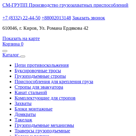
СМ-ГРУПП
Производство грузозахватных приспособлений
+7 (8332) 22-44-50
+88002013148
Заказать звонок
610046, г. Киров, Ул. Романа Ердякова 42
Показать на карте
Корзина
0
Каталог
Цепи противоскольжения
Буксировочные тросы
Грузоподъемные стропы
Приспособления для крепления груза
Стропы для эвакуатора
Канат стальной
Комплектующие для стропов
Захваты
Блоки монтажные
Домкраты
Такелаж
Грузоподъемные механизмы
Траверсы грузоподъемные