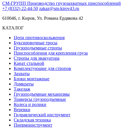
СМ-ГРУПП
Производство грузозахватных приспособлений
+7 (8332) 22-44-50
zakaz@sm-kirov43.ru
610046, г. Киров, Ул. Романа Ердякова 42
КАТАЛОГ
Цепи противоскольжения
Буксировочные тросы
Грузоподъемные стропы
Приспособления для крепления груза
Стропы для эвакуатора
Канат стальной
Комплектующие для стропов
Захваты
Блоки монтажные
Домкраты
Такелаж
Грузоподъемные механизмы
Траверсы грузоподъемные
Колеса и ролики
Веревки
Гидравлический инструмент
Складская техника
Пневмоинструмент