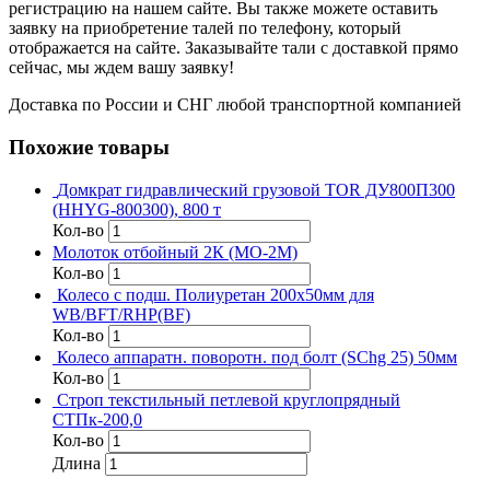
регистрацию на нашем сайте. Вы также можете оставить
заявку на приобретение талей по телефону, который
отображается на сайте. Заказывайте тали с доставкой прямо
сейчас, мы ждем вашу заявку!
Доставка по России и СНГ любой транспортной компанией
Похожие товары
Домкрат гидравлический грузовой TOR ДУ800П300
(HHYG-800300), 800 т
Кол-во
Молоток отбойный 2К (МО-2М)
Кол-во
Колесо с подш. Полиуретан 200х50мм для
WB/BFT/RHP(BF)
Кол-во
Колесо аппаратн. поворотн. под болт (SChg 25) 50мм
Кол-во
Строп текстильный петлевой круглопрядный
СТПк-200,0
Кол-во
Длина