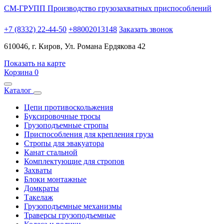
СМ-ГРУПП
Производство грузозахватных приспособлений
+7 (8332) 22-44-50
+88002013148
Заказать звонок
610046, г. Киров, Ул. Романа Ердякова 42
Показать на карте
Корзина
0
Каталог
Цепи противоскольжения
Буксировочные тросы
Грузоподъемные стропы
Приспособления для крепления груза
Стропы для эвакуатора
Канат стальной
Комплектующие для стропов
Захваты
Блоки монтажные
Домкраты
Такелаж
Грузоподъемные механизмы
Траверсы грузоподъемные