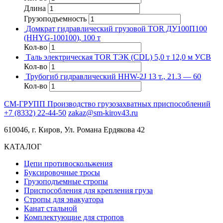
Длина
Грузоподъемность
Домкрат гидравлический грузовой TOR ДУ100П100
(HHYG-100100), 100 т
Кол-во
Таль электрическая TOR ТЭК (CDL) 5,0 т 12,0 м УСВ
Кол-во
Трубогиб гидравлический HHW-2J 13 т., 21.3 — 60
Кол-во
СМ-ГРУПП
Производство грузозахватных приспособлений
+7 (8332) 22-44-50
zakaz@sm-kirov43.ru
610046, г. Киров, Ул. Романа Ердякова 42
КАТАЛОГ
Цепи противоскольжения
Буксировочные тросы
Грузоподъемные стропы
Приспособления для крепления груза
Стропы для эвакуатора
Канат стальной
Комплектующие для стропов