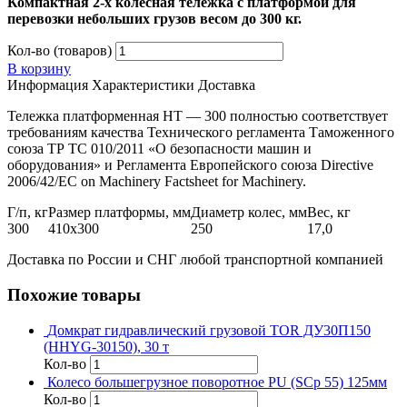
Компактная 2-х колесная тележка с платформой для
перевозки небольших грузов весом до 300 кг.
Кол-во (товаров)
В корзину
Информация
Характеристики
Доставка
Тележка платформенная НТ — 300 полностью соответствует
требованиям качества Технического регламента Таможенного
союза ТР ТС 010/2011 «О безопасности машин и
оборудования» и Регламента Европейского союза Directive
2006/42/EC on Machinery Factsheet for Machinery.
Г/п, кг
Размер платформы, мм
Диаметр колес, мм
Вес, кг
300
410х300
250
17,0
Доставка по России и СНГ любой транспортной компанией
Похожие товары
Домкрат гидравлический грузовой TOR ДУ30П150
(HHYG-30150), 30 т
Кол-во
Колесо большегрузное поворотное PU (SCp 55) 125мм
Кол-во