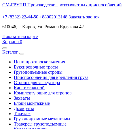
СМ-ГРУПП
Производство грузозахватных приспособлений
+7 (8332) 22-44-50
+88002013148
Заказать звонок
610046, г. Киров, Ул. Романа Ердякова 42
Показать на карте
Корзина
0
Каталог
Цепи противоскольжения
Буксировочные тросы
Грузоподъемные стропы
Приспособления для крепления груза
Стропы для эвакуатора
Канат стальной
Комплектующие для стропов
Захваты
Блоки монтажные
Домкраты
Такелаж
Грузоподъемные механизмы
Траверсы грузоподъемные