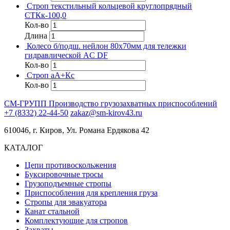
Строп текстильный кольцевой круглопрядный
СТКк-100,0
Кол-во
Длина
Колесо б/подш. нейлон 80х70мм для тележки
гидравлической AC DF
Кол-во
Строп аА+Кс
Кол-во
СМ-ГРУПП
Производство грузозахватных приспособлений
+7 (8332) 22-44-50
zakaz@sm-kirov43.ru
610046, г. Киров, Ул. Романа Ердякова 42
КАТАЛОГ
Цепи противоскольжения
Буксировочные тросы
Грузоподъемные стропы
Приспособления для крепления груза
Стропы для эвакуатора
Канат стальной
Комплектующие для стропов
Захваты