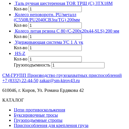
Таль ручная шестеренная TOR ТРШ (C) 3ТХ18М
Кол-во
Колесо неповоротн. PU/металл
(C550R/PU2040CB3ra/TG) 200мм
Кол-во
Колесо литая резина C 80 (C-200х20х44-SLS) 200 мм
Кол-во
Удерживающая система УС 1 А ук
Кол-во
HS-Z
Кол-во
Грузоподъемность
СМ-ГРУПП
Производство грузозахватных приспособлений
+7 (8332) 22-44-50
zakaz@sm-kirov43.ru
610046, г. Киров, Ул. Романа Ердякова 42
КАТАЛОГ
Цепи противоскольжения
Буксировочные тросы
Грузоподъемные стропы
Приспособления для крепления груза