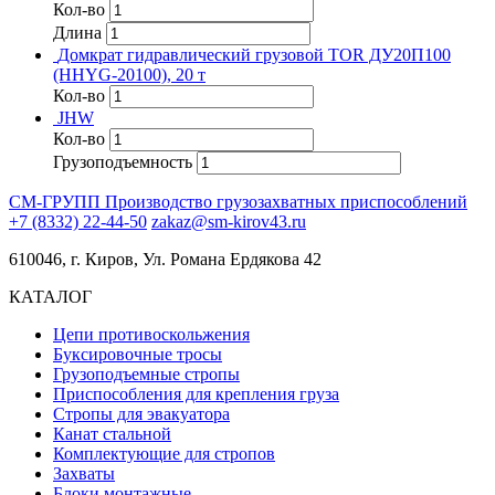
Кол-во
Длина
Домкрат гидравлический грузовой TOR ДУ20П100
(HHYG-20100), 20 т
Кол-во
JHW
Кол-во
Грузоподъемность
СМ-ГРУПП
Производство грузозахватных приспособлений
+7 (8332) 22-44-50
zakaz@sm-kirov43.ru
610046, г. Киров, Ул. Романа Ердякова 42
КАТАЛОГ
Цепи противоскольжения
Буксировочные тросы
Грузоподъемные стропы
Приспособления для крепления груза
Стропы для эвакуатора
Канат стальной
Комплектующие для стропов
Захваты
Блоки монтажные