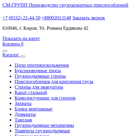
СМ-ГРУПП
Производство грузозахватных приспособлений
+
7
(
8
3
3
2
)
2
2
-
4
4
-
5
0
+
8
8
0
0
2
0
1
3
1
4
8
Заказать звонок
610046, г. Киров, Ул. Романа Ердякова 42
Показать на карте
Корзина
0
Каталог
Цепи противоскольжения
Буксировочные тросы
Грузоподъемные стропы
Приспособления для крепления груза
Стропы для эвакуатора
Канат стальной
Комплектующие для стропов
Захваты
Блоки монтажные
Домкраты
Такелаж
Грузоподъемные механизмы
Траверсы грузоподъемные