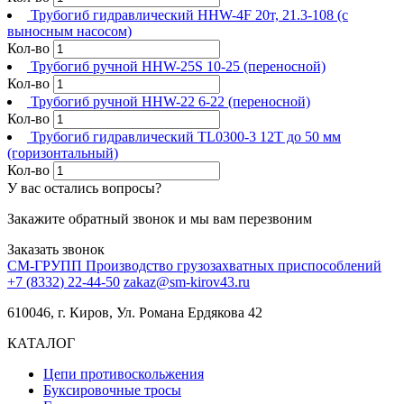
Трубогиб гидравлический HHW-4F 20т, 21.3-108 (с
выносным насосом)
Кол-во
Трубогиб ручной HHW-25S 10-25 (переносной)
Кол-во
Трубогиб ручной HHW-22 6-22 (переносной)
Кол-во
Трубогиб гидравлический TL0300-3 12T до 50 мм
(горизонтальный)
Кол-во
У вас остались вопросы?
Закажите обратный звонок и мы вам перезвоним
Заказать звонок
СМ-ГРУПП
Производство грузозахватных приспособлений
+
7
(
8
3
3
2
)
2
2
-
4
4
-
5
0
zakaz@sm-kirov43.ru
610046, г. Киров, Ул. Романа Ердякова 42
КАТАЛОГ
Цепи противоскольжения
Буксировочные тросы