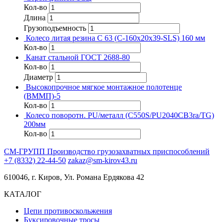
Кол-во
Длина
Грузоподъемность
Колесо литая резина C 63 (C-160х20х39-SLS) 160 мм
Кол-во
Канат стальной ГОСТ 2688-80
Кол-во
Диаметр
Высокопрочное мягкое монтажное полотенце
(ВММП)-5
Кол-во
Колесо поворотн. PU/металл (C550S/PU2040CB3ra/TG)
200мм
Кол-во
СМ-ГРУПП
Производство грузозахватных приспособлений
+7 (8332) 22-44-50
zakaz@sm-kirov43.ru
610046, г. Киров, Ул. Романа Ердякова 42
КАТАЛОГ
Цепи противоскольжения
Буксировочные тросы