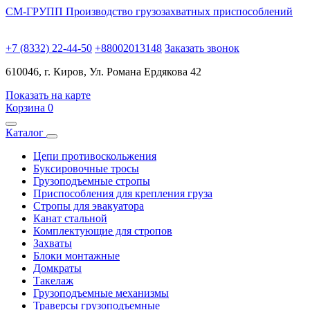
СМ-ГРУПП
Производство грузозахватных приспособлений
+7 (8332) 22-44-50
+88002013148
Заказать звонок
610046, г. Киров, Ул. Романа Ердякова 42
Показать на карте
Корзина
0
Каталог
Цепи противоскольжения
Буксировочные тросы
Грузоподъемные стропы
Приспособления для крепления груза
Стропы для эвакуатора
Канат стальной
Комплектующие для стропов
Захваты
Блоки монтажные
Домкраты
Такелаж
Грузоподъемные механизмы
Траверсы грузоподъемные