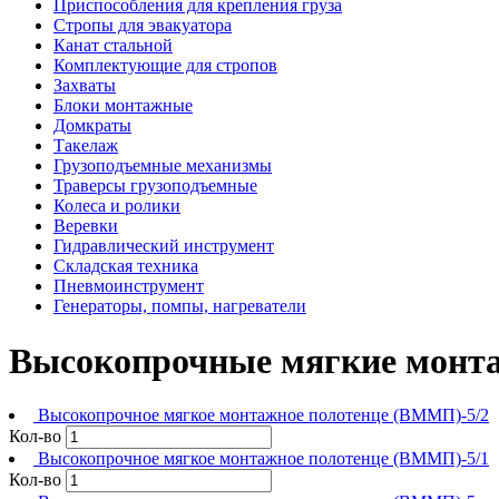
Приспособления для крепления груза
Стропы для эвакуатора
Канат стальной
Комплектующие для стропов
Захваты
Блоки монтажные
Домкраты
Такелаж
Грузоподъемные механизмы
Траверсы грузоподъемные
Колеса и ролики
Веревки
Гидравлический инструмент
Складская техника
Пневмоинструмент
Генераторы, помпы, нагреватели
Высокопрочные мягкие монт
Высокопрочное мягкое монтажное полотенце (ВММП)-5/2
Кол-во
Высокопрочное мягкое монтажное полотенце (ВММП)-5/1
Кол-во