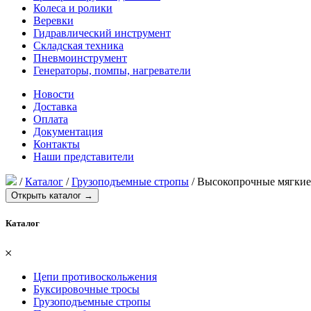
Колеса и ролики
Веревки
Гидравлический инструмент
Складская техника
Пневмоинструмент
Генераторы, помпы, нагреватели
Новости
Доставка
Оплата
Документация
Контакты
Наши представители
/
Каталог
/
Грузоподъемные стропы
/
Высокопрочные мягки
Открыть каталог →
Каталог
𐄂
Цепи противоскольжения
Буксировочные тросы
Грузоподъемные стропы