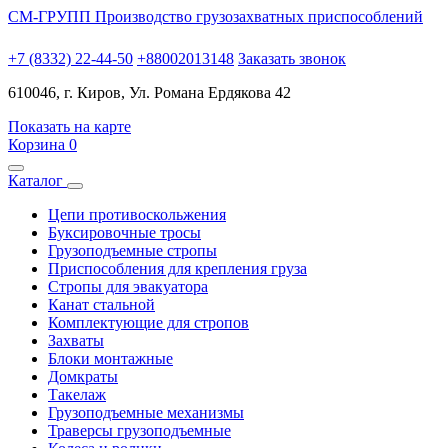
СМ-ГРУПП
Производство грузозахватных приспособлений
+7 (8332) 22-44-50
+88002013148
Заказать звонок
610046, г. Киров, Ул. Романа Ердякова 42
Показать на карте
Корзина
0
Каталог
Цепи противоскольжения
Буксировочные тросы
Грузоподъемные стропы
Приспособления для крепления груза
Стропы для эвакуатора
Канат стальной
Комплектующие для стропов
Захваты
Блоки монтажные
Домкраты
Такелаж
Грузоподъемные механизмы
Траверсы грузоподъемные