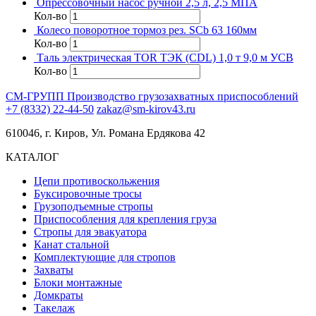
Опрессовочный насос ручной 2,5 л, 2,5 МПА
Кол-во
Колесо поворотное тормоз рез. SCb 63 160мм
Кол-во
Таль электрическая TOR ТЭК (CDL) 1,0 т 9,0 м УСВ
Кол-во
СМ-ГРУПП
Производство грузозахватных приспособлений
+7 (8332) 22-44-50
zakaz@sm-kirov43.ru
610046, г. Киров, Ул. Романа Ердякова 42
КАТАЛОГ
Цепи противоскольжения
Буксировочные тросы
Грузоподъемные стропы
Приспособления для крепления груза
Стропы для эвакуатора
Канат стальной
Комплектующие для стропов
Захваты
Блоки монтажные
Домкраты
Такелаж