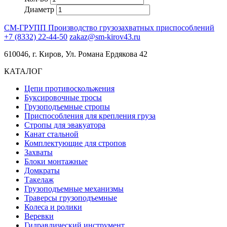
Диаметр
СМ-ГРУПП
Производство грузозахватных приспособлений
+7 (8332) 22-44-50
zakaz@sm-kirov43.ru
610046, г. Киров, Ул. Романа Ердякова 42
КАТАЛОГ
Цепи противоскольжения
Буксировочные тросы
Грузоподъемные стропы
Приспособления для крепления груза
Стропы для эвакуатора
Канат стальной
Комплектующие для стропов
Захваты
Блоки монтажные
Домкраты
Такелаж
Грузоподъемные механизмы
Траверсы грузоподъемные
Колеса и ролики
Веревки
Гидравлический инструмент