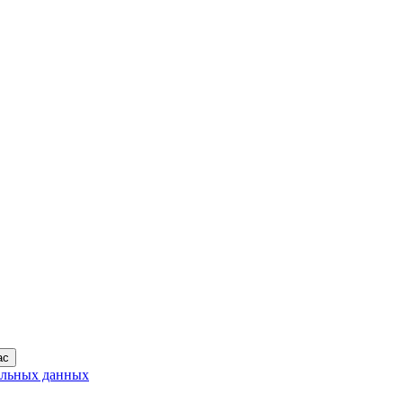
ас
альных данных