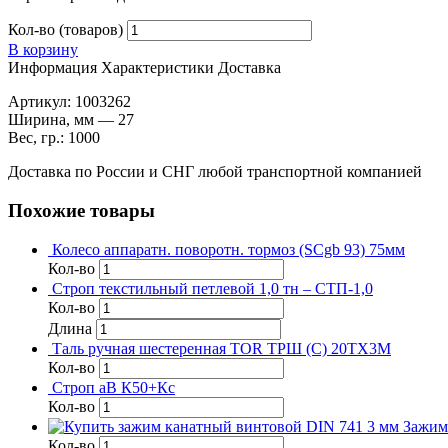
Кол-во (товаров)
В корзину
Информация
Характеристики
Доставка
Артикул: 1003262
Ширина, мм — 27
Вес, гр.: 1000
Доставка по России и СНГ любой транспортной компанией
Похожие товары
Колесо аппаратн. поворотн. тормоз (SCgb 93) 75мм
Кол-во
Строп текстильный петлевой 1,0 тн – СТП-1,0
Кол-во
Длина
Таль ручная шестеренная TOR ТРШ (C) 20ТХ3М
Кол-во
Строп аВ К50+Кс
Кол-во
Зажим
Кол-во