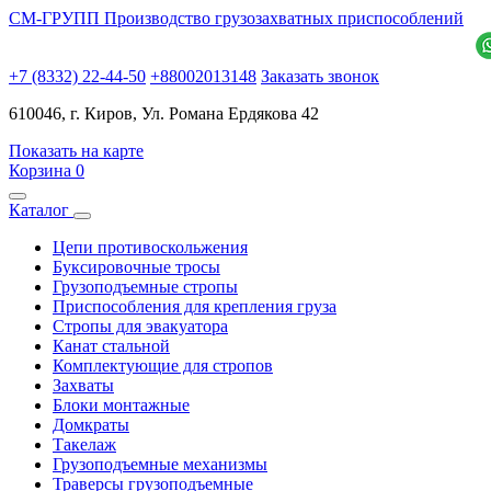
СМ-ГРУПП
Производство грузозахватных приспособлений
+7 (8332) 22-44-50
+88002013148
Заказать звонок
610046, г. Киров, Ул. Романа Ердякова 42
Показать на карте
Корзина
0
Каталог
Цепи противоскольжения
Буксировочные тросы
Грузоподъемные стропы
Приспособления для крепления груза
Стропы для эвакуатора
Канат стальной
Комплектующие для стропов
Захваты
Блоки монтажные
Домкраты
Такелаж
Грузоподъемные механизмы
Траверсы грузоподъемные