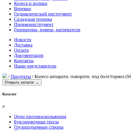
Колеса и ролики
Веревки
Гидравлический инструмент
Складская техника
Пневмоинструмент
Генераторы, помпы, нагреватели
Новости
Доставка
Оплата
Документация
Контакты
Наши представители
/
Продукты
/
Колесо аппаратн. поворотн. под болт/тормоз (
Открыть каталог →
Каталог
𐄂
Цепи противоскольжения
Буксировочные тросы
Грузоподъемные стропы