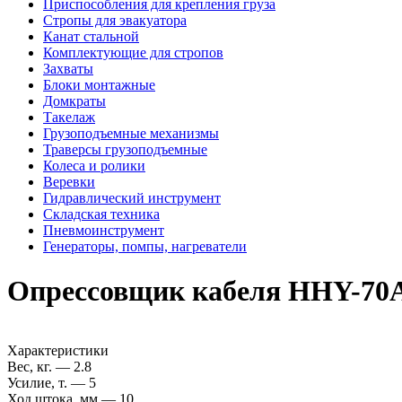
Приспособления для крепления груза
Стропы для эвакуатора
Канат стальной
Комплектующие для стропов
Захваты
Блоки монтажные
Домкраты
Такелаж
Грузоподъемные механизмы
Траверсы грузоподъемные
Колеса и ролики
Веревки
Гидравлический инструмент
Складская техника
Пневмоинструмент
Генераторы, помпы, нагреватели
Опрессовщик кабеля HHY-70A 
Характеристики
Вес, кг. — 2.8
Усилие, т. — 5
Ход штока, мм — 10