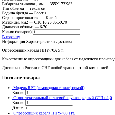
Габариты упаковки, мм — 355X173X83
Тип обжима — гексагон
Родина бренда — Россия
Страна производства — Китай
Матрицы, мм2 — 6,10,16,25,35,50,70
Диапазон обжима — 6-70
Кол-во (товаров)
В корзину
Информация
Характеристики
Доставка
Опрессовщик кабеля HHY-70A 5 т.
Качественные опрессовщики для кабеля от надежного производ
Доставка по России и СНГ любой транспортной компанией
Похожие товары
Модель RPT (самоходная с платформой)
Кол-во
Строп текстильный петлевой круглопрядный СТПк-1,0
Кол-во
Длина
Опрессовщик кабеля HHY-400 11т.