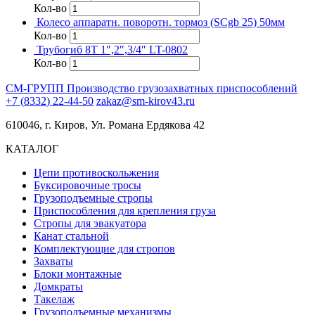
Кол-во
Колесо аппаратн. поворотн. тормоз (SCgb 25) 50мм
Кол-во
Трубогиб 8T 1″,2″,3/4″ LT-0802
Кол-во
СМ-ГРУПП
Производство грузозахватных приспособлений
+
7
(
8
3
3
2
)
2
2
-
4
4
-
5
0
zakaz@sm-kirov43.ru
610046, г. Киров, Ул. Романа Ердякова 42
КАТАЛОГ
Цепи противоскольжения
Буксировочные тросы
Грузоподъемные стропы
Приспособления для крепления груза
Стропы для эвакуатора
Канат стальной
Комплектующие для стропов
Захваты
Блоки монтажные
Домкраты
Такелаж
Грузоподъемные механизмы