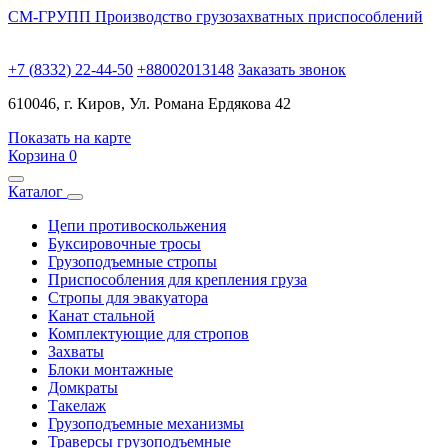
СМ-ГРУПП
Производство грузозахватных приспособлений
+
7
(
8
3
3
2
)
2
2
-
4
4
-
5
0
+
8
8
0
0
2
0
1
3
1
4
8
Заказать звонок
610046, г. Киров, Ул. Романа Ердякова 42
Показать на карте
Корзина
0
Каталог
Цепи противоскольжения
Буксировочные тросы
Грузоподъемные стропы
Приспособления для крепления груза
Стропы для эвакуатора
Канат стальной
Комплектующие для стропов
Захваты
Блоки монтажные
Домкраты
Такелаж
Грузоподъемные механизмы
Траверсы грузоподъемные