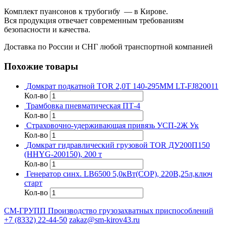
Комплект пуансонов к трубогибу — в Кирове.
Вся продукция отвечает современным требованиям
безопасности и качества.
Доставка по России и СНГ любой транспортной компанией
Похожие товары
Домкрат подкатной TOR 2,0Т 140-295MM LT-FJ820011
Кол-во
Трамбовка пневматическая ПТ-4
Кол-во
Страховочно-удерживающая привязь УСП-2Ж Ук
Кол-во
Домкрат гидравлический грузовой TOR ДУ200П150
(HHYG-200150), 200 т
Кол-во
Генератор синх. LB6500 5,0кВт(COP), 220В,25л,ключ
старт
Кол-во
СМ-ГРУПП
Производство грузозахватных приспособлений
+7 (8332) 22-44-50
zakaz@sm-kirov43.ru