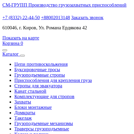
СМ-ГРУПП
Производство грузозахватных приспособлений
+7 (8332) 22-44-50
+88002013148
Заказать звонок
610046, г. Киров, Ул. Романа Ердякова 42
Показать на карте
Корзина
0
Каталог
Цепи противоскольжения
Буксировочные тросы
Грузоподъемные стропы
Приспособления для крепления груза
Стропы для эвакуатора
Канат стальной
Комплектующие для стропов
Захваты
Блоки монтажные
Домкраты
Такелаж
Грузоподъемные механизмы
Траверсы грузоподъемные