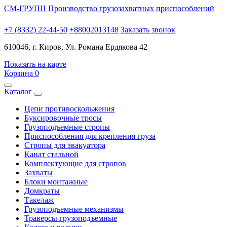
СМ-ГРУПП
Производство грузозахватных приспособлений
+7 (8332) 22-44-50
+88002013148
Заказать звонок
610046, г. Киров, Ул. Романа Ердякова 42
Показать на карте
Корзина
0
Каталог
Цепи противоскольжения
Буксировочные тросы
Грузоподъемные стропы
Приспособления для крепления груза
Стропы для эвакуатора
Канат стальной
Комплектующие для стропов
Захваты
Блоки монтажные
Домкраты
Такелаж
Грузоподъемные механизмы
Траверсы грузоподъемные