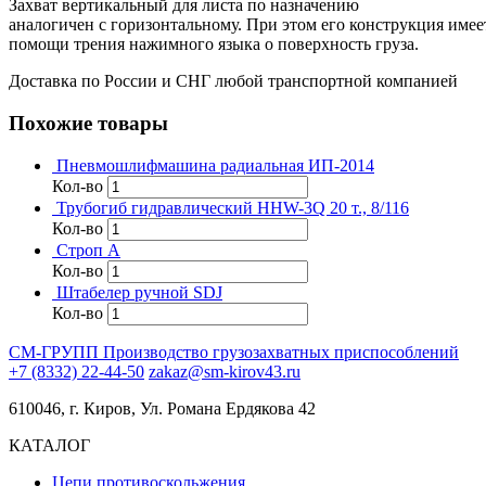
Захват вертикальный для листа по назначению
аналогичен с горизонтальному. При этом его конструкция имее
помощи трения нажимного языка о поверхность груза.
Доставка по России и СНГ любой транспортной компанией
Похожие товары
Пневмошлифмашина радиальная ИП-2014
Кол-во
Трубогиб гидравлический HHW-3Q 20 т., 8/116
Кол-во
Строп А
Кол-во
Штабелер ручной SDJ
Кол-во
СМ-ГРУПП
Производство грузозахватных приспособлений
+7 (8332) 22-44-50
zakaz@sm-kirov43.ru
610046, г. Киров, Ул. Романа Ердякова 42
КАТАЛОГ
Цепи противоскольжения