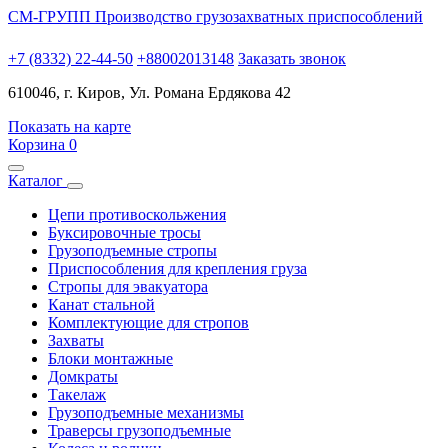
СМ-ГРУПП
Производство грузозахватных приспособлений
+7 (8332) 22-44-50
+88002013148
Заказать звонок
610046, г. Киров, Ул. Романа Ердякова 42
Показать на карте
Корзина
0
Каталог
Цепи противоскольжения
Буксировочные тросы
Грузоподъемные стропы
Приспособления для крепления груза
Стропы для эвакуатора
Канат стальной
Комплектующие для стропов
Захваты
Блоки монтажные
Домкраты
Такелаж
Грузоподъемные механизмы
Траверсы грузоподъемные