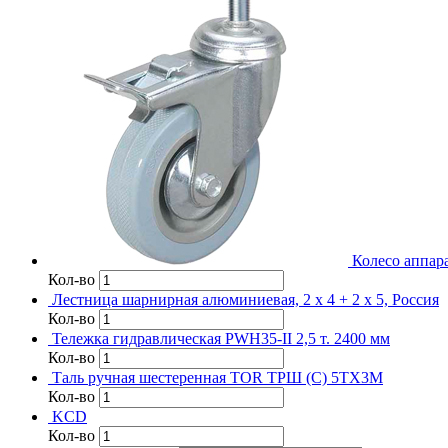
Колесо аппара
Кол-во
Лестница шарнирная алюминиевая, 2 х 4 + 2 х 5, Россия
Кол-во
Тележка гидравлическая PWH35-II 2,5 т. 2400 мм
Кол-во
Таль ручная шестеренная TOR ТРШ (C) 5ТХ3М
Кол-во
KCD
Кол-во