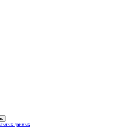
ас
альных данных