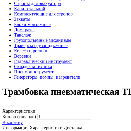
Стропы для эвакуатора
Канат стальной
Комплектующие для стропов
Захваты
Блоки монтажные
Домкраты
Такелаж
Грузоподъемные механизмы
Траверсы грузоподъемные
Колеса и ролики
Веревки
Гидравлический инструмент
Складская техника
Пневмоинструмент
Генераторы, помпы, нагреватели
Трамбовка пневматическая 
Характеристики
Кол-во (товаров)
В корзину
Информация
Характеристики
Доставка